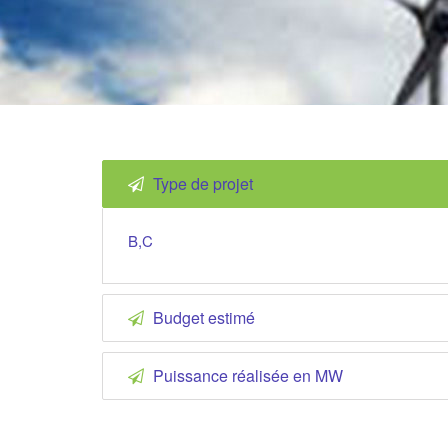
Type de projet
B,C
Budget estimé
Puissance réalisée en MW