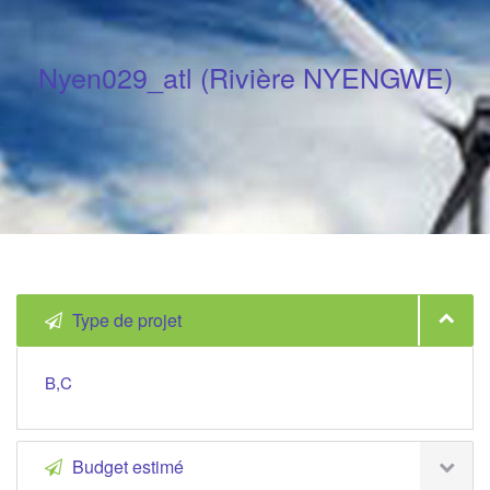
Nyen029_atl (Rivière NYENGWE)
Type de projet
B,C
Budget estimé