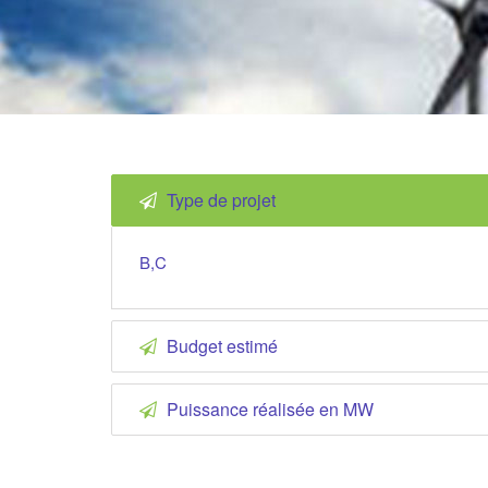
Type de projet
B,C
Budget estimé
Puissance réalisée en MW