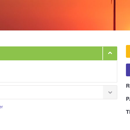
R
P
er
T