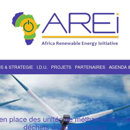
S & STRATEGIE
I.D.U.
PROJETS
PARTENAIRES
AGENDA 
en place des unités de méthanisation par
déchets d'origine animale