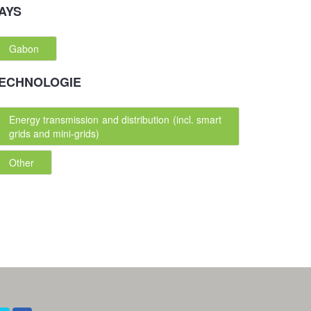
AYS
Gabon
ECHNOLOGIE
Energy transmission and distribution (incl. smart
grids and mini-grids)
Other