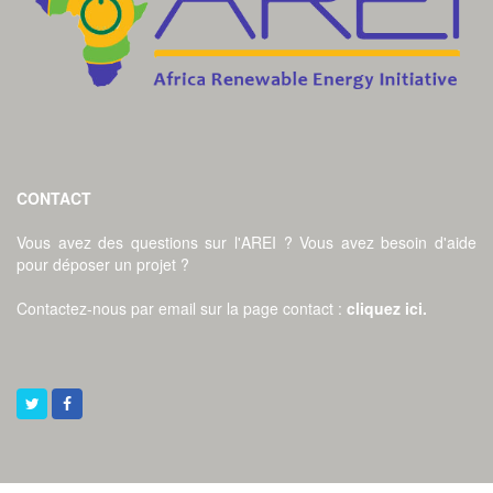
CONTACT
Vous avez des questions sur l'AREI ? Vous avez besoin d'aide
pour déposer un projet ?
Contactez-nous par email sur la page contact
:
cliquez ici
.