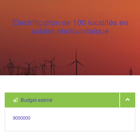
Electrification de 100 localités en
solaire photovoltaïque
Budget estimé
9000000