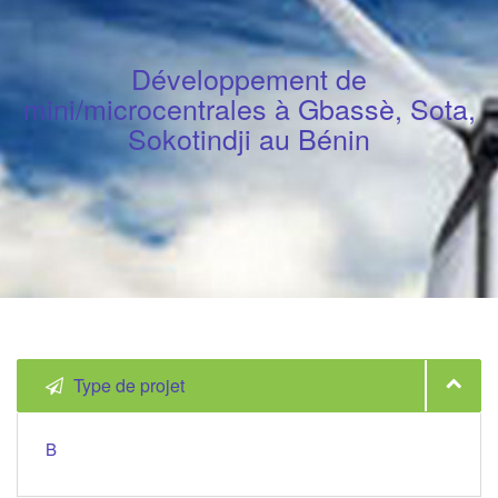
Développement de
mini/microcentrales à Gbassè, Sota,
Sokotindji au Bénin
Type de projet
B