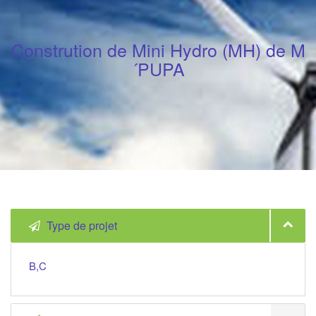
Constrution de Mini Hydro (MH) de M
´PUPA
Type de projet
B,C