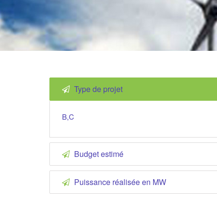
Type de projet
B,C
Budget estimé
Puissance réalisée en MW