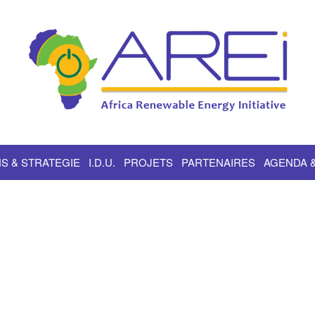
S & STRATEGIE
I.D.U.
PROJETS
PARTENAIRES
AGENDA 