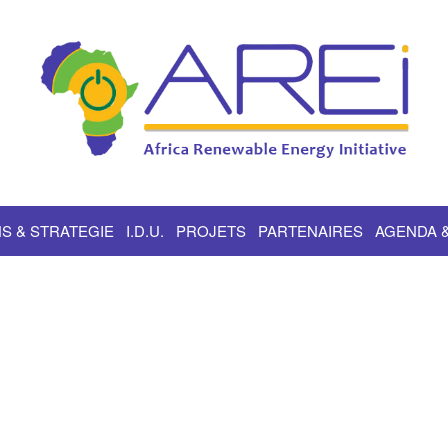
S & STRATEGIE
I.D.U.
PROJETS
PARTENAIRES
AGENDA 