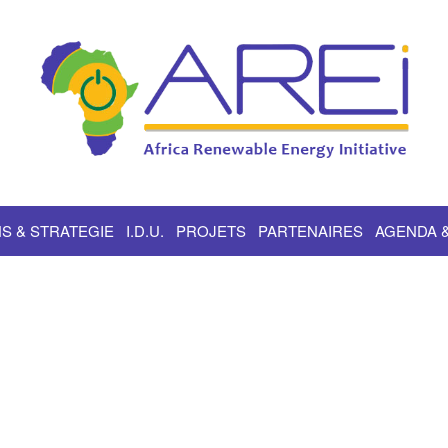
S & STRATEGIE
I.D.U.
PROJETS
PARTENAIRES
AGENDA 