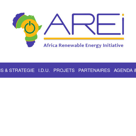
S & STRATEGIE
I.D.U.
PROJETS
PARTENAIRES
AGENDA 