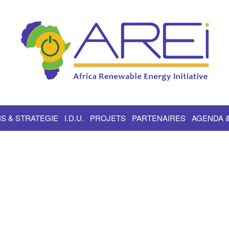
S & STRATEGIE
I.D.U.
PROJETS
PARTENAIRES
AGENDA 