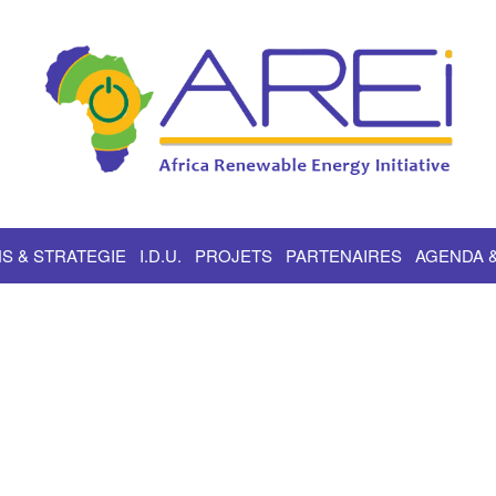
S & STRATEGIE
I.D.U.
PROJETS
PARTENAIRES
AGENDA 