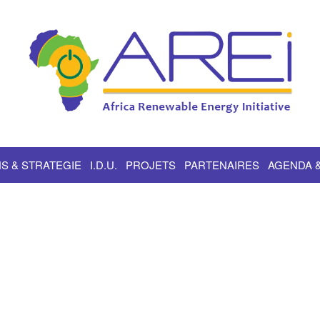
S & STRATEGIE
I.D.U.
PROJETS
PARTENAIRES
AGENDA 