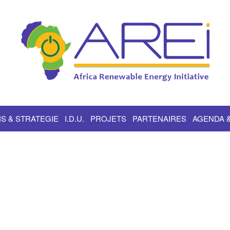
S & STRATEGIE
I.D.U.
PROJETS
PARTENAIRES
AGENDA 