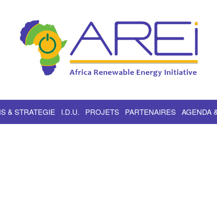
S & STRATEGIE
I.D.U.
PROJETS
PARTENAIRES
AGENDA 