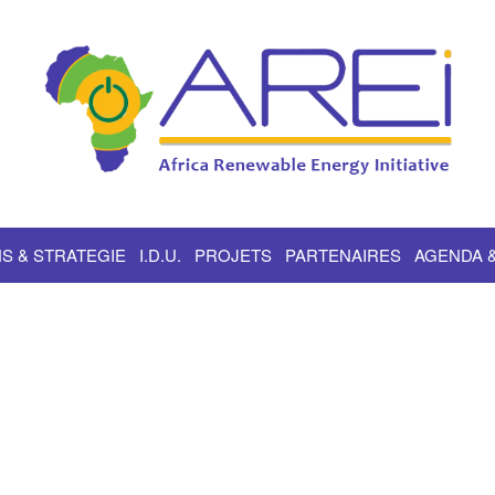
S & STRATEGIE
I.D.U.
PROJETS
PARTENAIRES
AGENDA 