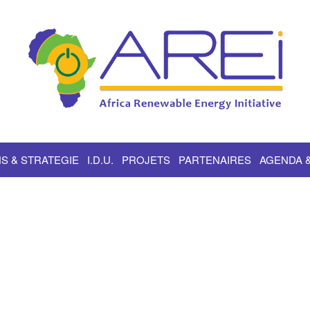
S & STRATEGIE
I.D.U.
PROJETS
PARTENAIRES
AGENDA 