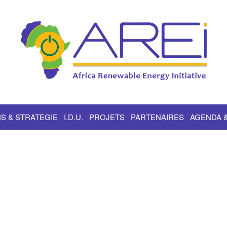
S & STRATEGIE
I.D.U.
PROJETS
PARTENAIRES
AGENDA 