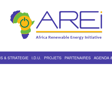
S & STRATEGIE
I.D.U.
PROJETS
PARTENAIRES
AGENDA 