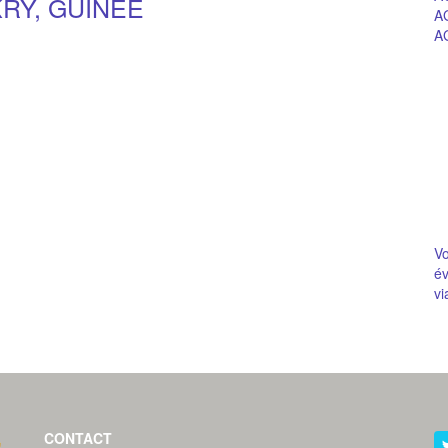
RY, GUINEE
A
A
V
év
vi
CONTACT