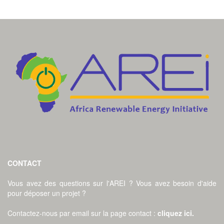
CONTACT
Vous avez des questions sur l'AREI ? Vous avez besoin d'aide
pour déposer un projet ?
Contactez-nous par email sur la page contact
:
cliquez ici
.