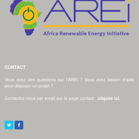
CONTACT
Vous avez des questions sur l'AREI ? Vous avez besoin d'aide
pour déposer un projet ?
Contactez-nous par email sur la page contact
:
cliquez ici
.