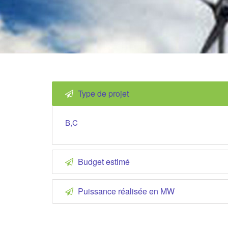
Type de projet
B,C
Budget estimé
Puissance réalisée en MW