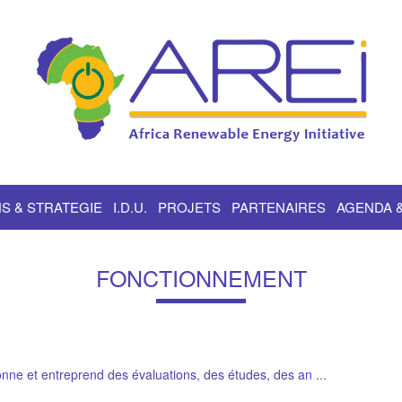
S & STRATEGIE
I.D.U.
PROJETS
PARTENAIRES
AGENDA 
FONCTIONNEMENT
onne et entreprend des évaluations, des études, des an ...