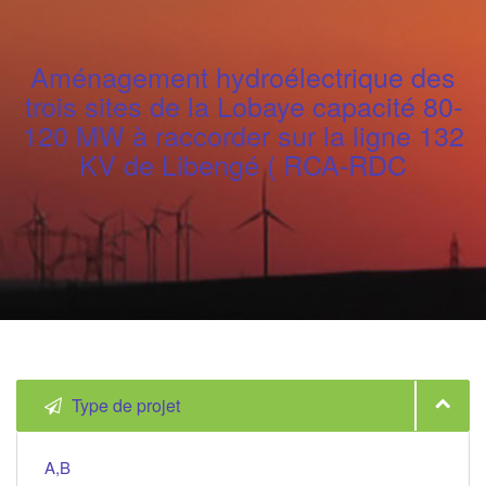
Aménagement hydroélectrique des
trois sites de la Lobaye capacité 80-
120 MW à raccorder sur la ligne 132
KV de Libengé ( RCA-RDC
Type de projet
A,B