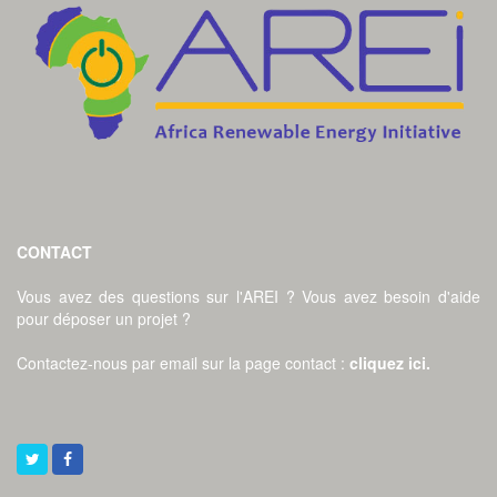
CONTACT
Vous avez des questions sur l'AREI ? Vous avez besoin d'aide
pour déposer un projet ?
Contactez-nous par email sur la page contact
:
cliquez ici
.