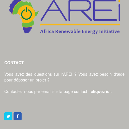
CONTACT
Vous avez des questions sur l'AREI ? Vous avez besoin d'aide
pour déposer un projet ?
Contactez-nous par email sur la page contact
:
cliquez ici
.