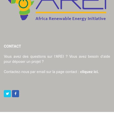
CONTACT
Vous avez des questions sur l'AREI ? Vous avez besoin d'aide
pour déposer un projet ?
Contactez-nous par email sur la page contact
:
cliquez ici
.