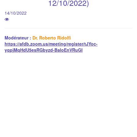
12/10/2022)
14/10/2022
Modérateur :
Dr. Roberto Ridolfi
https://afdb.zoom.us/meeting/register/tJYoc-
yqpjMqHdU5esRGbyzd-BaloEnVRuGI