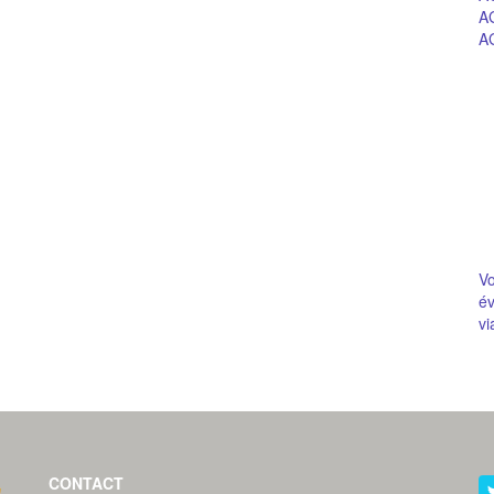
A
A
V
év
vi
CONTACT