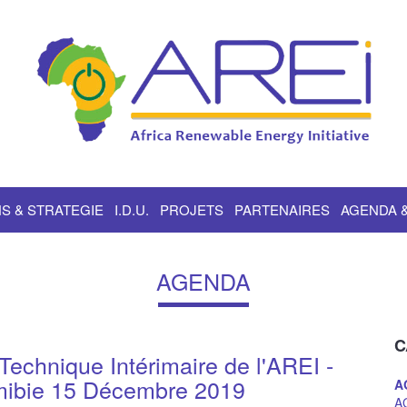
S & STRATEGIE
I.D.U.
PROJETS
PARTENAIRES
AGENDA 
AGENDA
C
chnique Intérimaire de l'AREI -
ibie 15 Décembre 2019
A
A