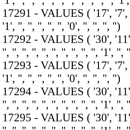
17291 - VALUES ( '17', '7', '10', '1',
'1', '', '', '', '', '', '0', '', '', '', '')
17292 - VALUES ( '30', '11
'', '', '', '', '', '', '', '', '', '', '1', '', '
17293 - VALUES ( '17', '7', '10', '1',
'1', '', '', '', '', '', '0', '', '', '', '')
17294 - VALUES ( '30', '11
'', '', '', '', '', '', '', '', '', '', '1', '', '
17295 - VALUES ( '30', '11