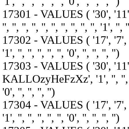
'1', '', '', '', '', '', '0', '', '', '', '')
17301 - VALUES ( '30', '11
'', '', '', '', '', '', '', '', '', '', '1', '', '
17302 - VALUES ( '17', '7', '1', '1', 
'1', '', '', '', '', '', '0', '', '', '', '')
17303 - VALUES ( '30', '1
KALLOzyHeFzXz', '1', '', '', '', '', '',
'0', '', '', '', '')
17304 - VALUES ( '17', '7', '1', '1', 
'1', '', '', '', '', '', '0', '', '', '', '')