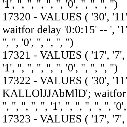
'1', '', '', '', '', '', '0', '', '', '', '')
17320 - VALUES ( '30', '
waitfor delay '0:0:15' -- ', '1', '', '',
'', '', '0', '', '', '', '')
17321 - VALUES ( '17', '7', '1', '1', 
'1', '', '', '', '', '', '0', '', '', '', '')
17322 - VALUES ( '30', '1
KALLOlJJAbMlD'; waitfor delay '0
'', '', '', '', '', '1', '', '', '', '', '', '0',
17323 - VALUES ( '17', '7', '1', '1', 