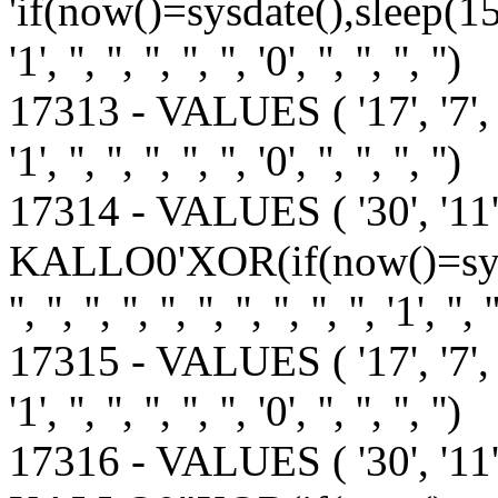
'if(now()=sysdate(),sleep(15),0)', '1'
'1', '', '', '', '', '', '0', '', '', '', '')
17313 - VALUES ( '17', '7', '1', '1', 
'1', '', '', '', '', '', '0', '', '', '', '')
17314 - VALUES ( '30', '1
KALLO0'XOR(if(now()=sysda
'', '', '', '', '', '', '', '', '', '', '1', '', '
17315 - VALUES ( '17', '7', '1', '1', 
'1', '', '', '', '', '', '0', '', '', '', '')
17316 - VALUES ( '30', '1