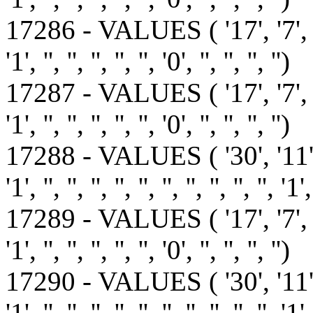
17286 - VALUES ( '17', '7', '-1', '1',
'1', '', '', '', '', '', '0', '', '', '', '')
17287 - VALUES ( '17', '7', '-1', '1',
'1', '', '', '', '', '', '0', '', '', '', '')
17288 - VALUES ( '30', '1
'1', '', '', '', '', '', '', '', '', '', '', '1',
17289 - VALUES ( '17', '7', '1', '1', 
'1', '', '', '', '', '', '0', '', '', '', '')
17290 - VALUES ( '30', '1
'1', '', '', '', '', '', '', '', '', '', '', '1',