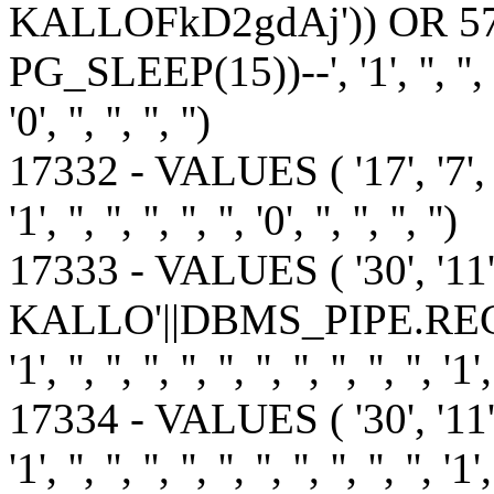
KALLOFkD2gdAj')) OR 5
PG_SLEEP(15))--', '1', '', '', '', '', ''
'0', '', '', '', '')
17332 - VALUES ( '17', '7', '1', '1', 
'1', '', '', '', '', '', '0', '', '', '', '')
17333 - VALUES ( '30', '1
KALLO'||DBMS_PIPE.RECE
'1', '', '', '', '', '', '', '', '', '', '', '1',
17334 - VALUES ( '30', '1
'1', '', '', '', '', '', '', '', '', '', '', '1',