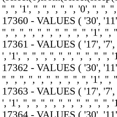
'', '', '1', '', '', '', '', '', '0', '', '', '',
17360 - VALUES ( '30', '11
'', '', '', '', '', '', '', '', '', '', '1', '', '
17361 - VALUES ( '17', '7', '
', '1', '', '', '', '', '', '', '', '', '', '', '
17362 - VALUES ( '30', '11
'', '', '', '', '', '', '', '', '', '', '1', '', '
17363 - VALUES ( '17', '7', '
', '1', '', '', '', '', '', '', '', '', '', '', '
17364 - VALUES ( '30', '11