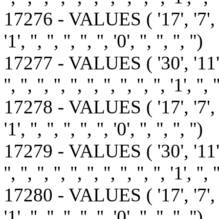
17276 - VALUES ( '17', '7', '1', '1', 
'1', '', '', '', '', '', '0', '', '', '', '')
17277 - VALUES ( '30', '11
'', '', '', '', '', '', '', '', '', '', '1', '', '
17278 - VALUES ( '17', '7', '1', '1', 
'1', '', '', '', '', '', '0', '', '', '', '')
17279 - VALUES ( '30', '11
'', '', '', '', '', '', '', '', '', '', '1', '', '
17280 - VALUES ( '17', '7', '15', '1',
'1', '', '', '', '', '', '0', '', '', '', '')