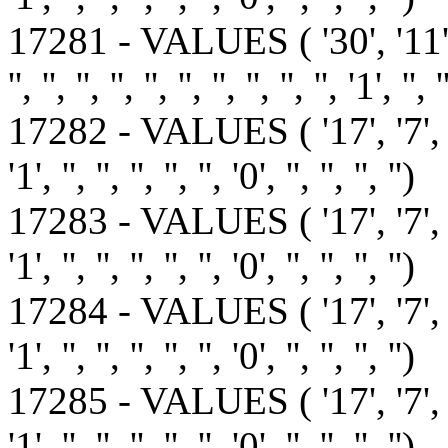
17281 - VALUES ( '30', '11
'', '', '', '', '', '', '', '', '', '', '1', '', '
17282 - VALUES ( '17', '7', '1', '1', 
'1', '', '', '', '', '', '0', '', '', '', '')
17283 - VALUES ( '17', '7', '-1', '1',
'1', '', '', '', '', '', '0', '', '', '', '')
17284 - VALUES ( '17', '7', '-1', '1',
'1', '', '', '', '', '', '0', '', '', '', '')
17285 - VALUES ( '17', '7', '-1', '1',
'1', '', '', '', '', '', '0', '', '', '', '')