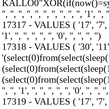
KALLO0"XOR(if(now()=sysda
'', '', '', '', '', '', '', '', '', '', '1', '', '
17317 - VALUES ( '17', '7', '1', '1', 
'1', '', '', '', '', '', '0', '', '', '', '')
17318 - VALUES ( '30', '11',
'(select(0)from(select(sleep
(select(0)from(select(sleep(
(select(0)from(select(sleep(15)))v)
'', '', '1', '', '', '', '', '', '0', '', '', '',
17319 - VALUES ( '17', '7', '1', '1', 