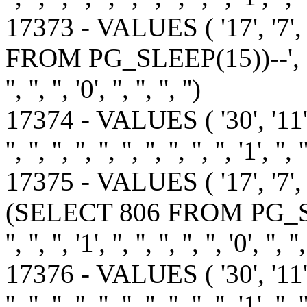
17373 - VALUES ( '17', '7'
FROM PG_SLEEP(15))--', '1', '', '', '
'', '', '', '0', '', '', '', '')
17374 - VALUES ( '30', '11
'', '', '', '', '', '', '', '', '', '', '1', '', '
17375 - VALUES ( '17', '7',
(SELECT 806 FROM PG_SLEEP(15))
'', '', '', '1', '', '', '', '', '', '0', '', '',
17376 - VALUES ( '30', '11
'', '', '', '', '', '', '', '', '', '', '1', '', '