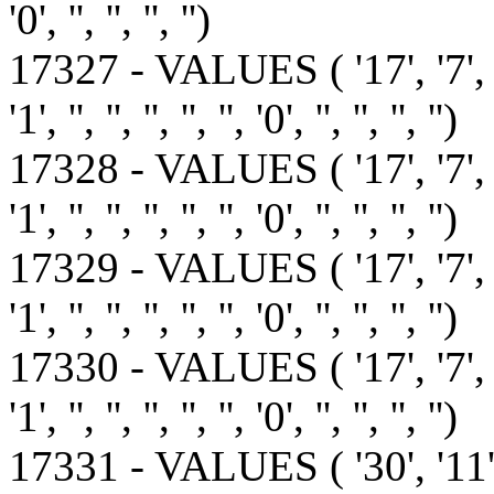
'0', '', '', '', '')
17327 - VALUES ( '17', '7', '1', '1', 
'1', '', '', '', '', '', '0', '', '', '', '')
17328 - VALUES ( '17', '7', '1', '1', 
'1', '', '', '', '', '', '0', '', '', '', '')
17329 - VALUES ( '17', '7', '1', '1', 
'1', '', '', '', '', '', '0', '', '', '', '')
17330 - VALUES ( '17', '7', '0', '1', 
'1', '', '', '', '', '', '0', '', '', '', '')
17331 - VALUES ( '30', '1